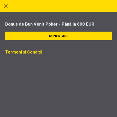
Bonus de Bun Venit Poker - Până la 600 EUR
CONECTARE
Termeni și Condiții