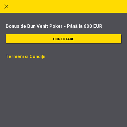
Bonus de Bun Venit Poker - Până la 600 EUR
CONECTARE
Termeni și Condiții